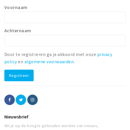
Voornaam
Winkelgebieden
Parkeren
Achternaam
Bezienswaardigheden
Musea, theaters & podia
Uitjes & activiteiten
Door te registreren ga je akkoord met onze
privacy
Toeristische routes
policy
en
algemene voorwaarden
.
Natuurgebieden
Registreer
Baroniepoorten
Sport
Privacy
Nieuwsbrief
Inloggen
Wil je op de hoogte gehouden worden van nieuws,