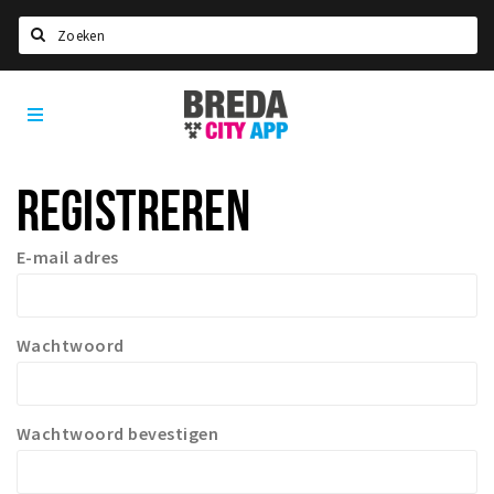
Zoeken
Breda
Home
City
App
Agenda
REGISTREREN
Deals
Party pics
E-mail adres
Nieuws, interviews & blogs
Eten
Wachtwoord
Drinken
Slapen
Recreatief
Wachtwoord bevestigen
Winkels