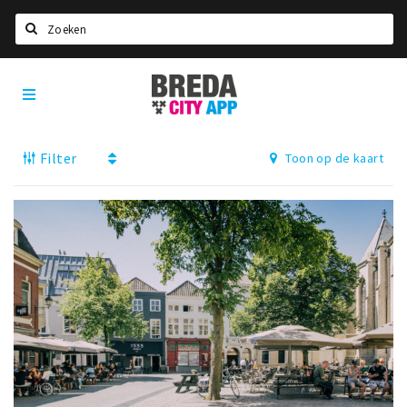
Zoeken
Breda
Home
City
App
Agenda
Filter
Toon op de kaart
Deals
Party pics
Nieuws, interviews & blogs
Eten
Drinken
Slapen
Recreatief
Winkels