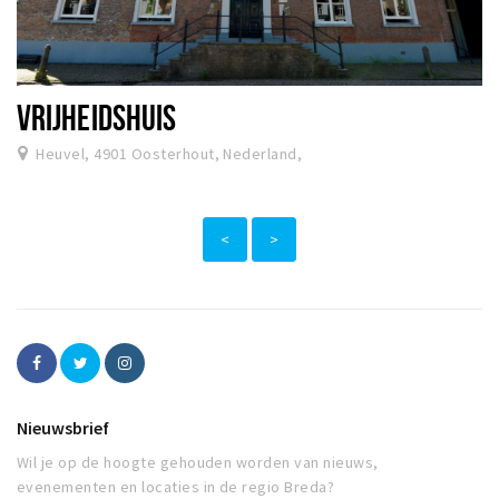
VRIJHEIDSHUIS
Heuvel, 4901 Oosterhout, Nederland,
<
>
Nieuwsbrief
Wil je op de hoogte gehouden worden van nieuws,
evenementen en locaties in de regio Breda?