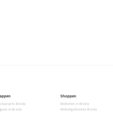
appen
Shoppen
staurants Breda
Winkelen in Breda
tgaan in Breda
Winkelgebieden Breda