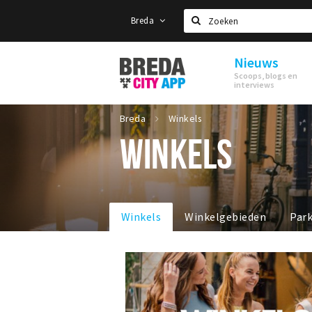
Breda
Zoeken
Nieuws
Stappen
Scoops, blogs en
&
interviews
Shoppen
Breda
Breda
Winkels
WINKELS
Winkels
Winkelgebieden
Par