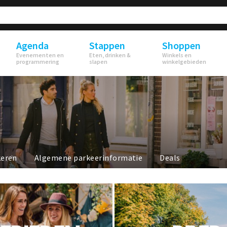
Agenda
Stappen
Shoppen
Evenementen en
Eten, drinken &
Winkels en
programmering
slapen
winkelgebieden
keren
Algemene parkeerinformatie
Deals