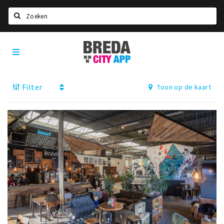
Zoeken
Breda
Home
City
App
Agenda
Filter
Toon op de kaart
Deals
Party pics
Nieuws, interviews & blogs
Eten
Drinken
Slapen
Recreatief
Winkels