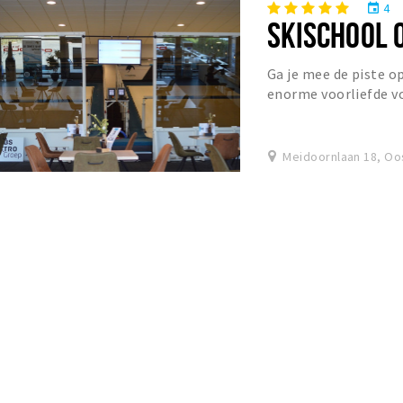
4
event
SKISCHOOL 
Ga je mee de piste 
enorme voorliefde vo
zoeven over besneeuw
Meidoornlaan 18, Oo