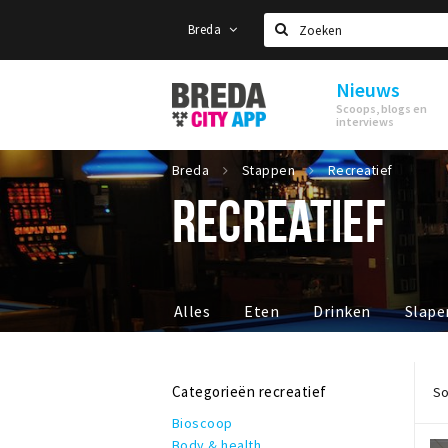
Breda
Zoeken
Nieuws
Stappen
Scoops, blogs en
&
interviews
Shoppen
Breda
Breda
Stappen
Recreatief
RECREATIEF
Alles
Eten
Drinken
Slape
Categorieën recreatief
So
Bioscoop
Body & health