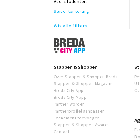
Voor studenten
Studentenkorting
Wis alle filters
Stappen
&
Shoppen
Breda
Stappen & Shoppen
St
Over Stappen & Shoppen Breda
Re
Stappen & Shoppen Magazine
Ui
Breda City App
Ov
Breda City Mapp
Partner worden
Partnerprofiel aanpassen
Evenement toevoegen
Ag
Stappen & Shoppen Awards
Ev
Contact
Bi