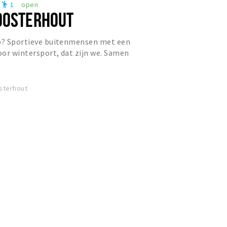
1
open
emoji_people
OOSTERHOUT
op? Sportieve buitenmensen met een
or wintersport, dat zijn we. Samen
de bergen, dat doen w...
sterhout