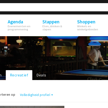
Agenda
Stappen
Shoppen
Evenementen en
Eten, drinken &
Winkels en
programmering
slapen
winkelgebieden
n
Recreatief
Deals
rteren op
Volledigheid profiel