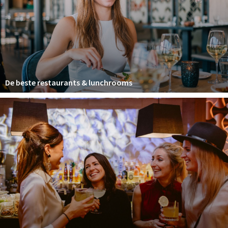
Winkelgebieden
Parkeren
Bezienswaardigheden
Musea, theaters & podia
De beste restaurants & lunchrooms
Uitjes & activiteiten
Toeristische routes
Natuurgebieden
Baroniepoorten
Sport
Privacy
Inloggen