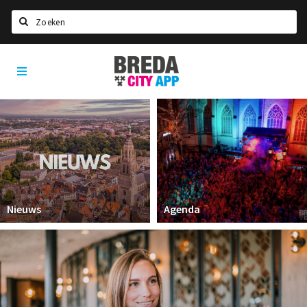
Zoeken
Breda
Home
City
App
Agenda
Deals
Party pics
Nieuws, interviews & blogs
Eten
Nieuws
Agenda
Drinken
Slapen
Recreatief
Winkels