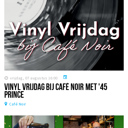
event
vrijdag, 07 augustus 16:00
VINYL VRIJDAG BIJ CAFÉ NOIR MET '45
PRINCE
Café Noir