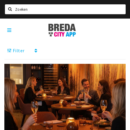
Zoeken
Breda
Home
City
App
Agenda
Filter
Deals
Party pics
Nieuws, interviews & blogs
Eten
Drinken
Slapen
Recreatief
Winkels