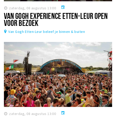
event
zaterdag, 08 augustus 13:00
VAN GOGH EXPERIENCE ETTEN-LEUR OPEN
VOOR BEZOEK
Van Gogh Etten-Leur beleef je binnen & buiten
event
zaterdag, 08 augustus 13:00