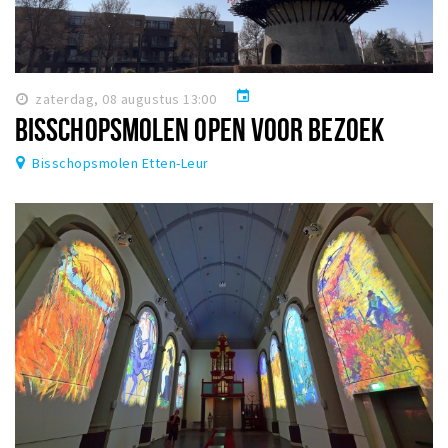
event
zaterdag, 08 augustus 13:00
BISSCHOPSMOLEN OPEN VOOR BEZOEK
Bisschopsmolen Etten-Leur