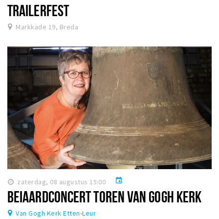
TRAILERFEST
Markkade 19, Breda
event
zaterdag, 08 augustus 15:00
BEIAARDCONCERT TOREN VAN GOGH KERK
Van Gogh Kerk Etten-Leur