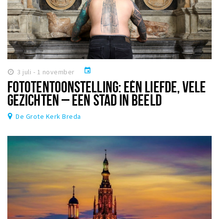
event
3 juli - 1 november
FOTOTENTOONSTELLING: EÉN LIEFDE, VELE
GEZICHTEN – EEN STAD IN BEELD
De Grote Kerk Breda