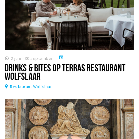
event
2 juni - 30 september
DRINKS & BITES OP TERRAS RESTAURANT
WOLFSLAAR
Restaurant Wolfslaar