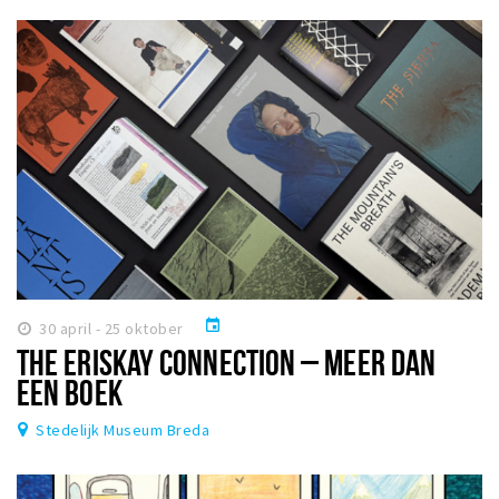
event
30 april - 25 oktober
THE ERISKAY CONNECTION – MEER DAN
EEN BOEK
Stedelijk Museum Breda