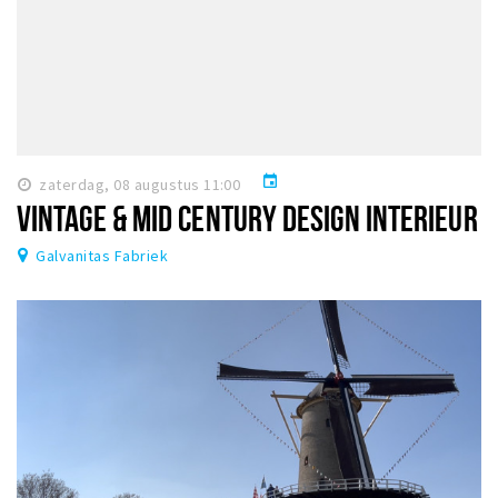
event
zaterdag, 08 augustus 11:00
VINTAGE & MID CENTURY DESIGN INTERIEUR
Galvanitas Fabriek