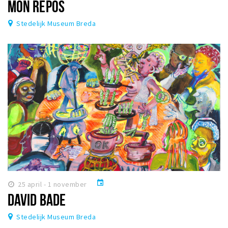
MON REPOS
Stedelijk Museum Breda
event
25 april - 1 november
DAVID BADE
Stedelijk Museum Breda