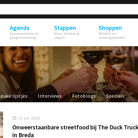
Agenda
Stappen
Shoppen
Evenementen en
Eten, drinken &
Winkels en
programmering
slapen
winkelgebieden
Leuke lijstjes
Interviews
Fotoblogs
Specials
31 juli 2026
Onweerstaanbare streetfood bij The Duck Truc
in Breda