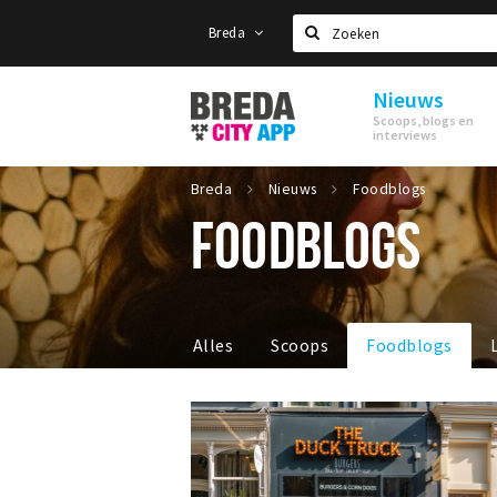
Breda
Zoeken
Nieuws
Stappen
Scoops, blogs en
&
interviews
Shoppen
Breda
Breda
Nieuws
Foodblogs
FOODBLOGS
Alles
Scoops
Foodblogs