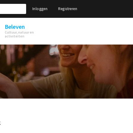
Inloggen
Registreren
Beleven
Cultuur, natuur en
activiteiten
k