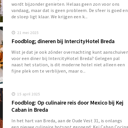
wordt bijzonder genieten. Helaas geen zon voor ons
vandaag, maar dat is geen probleem. De sfeer is goed en
de sloep ligt klaar. We krijgen een k...
21 mei 2025
Foodblog; dineren bij IntercityHotel Breda
Wist je dat je ook zónder overnachting kunt aanschuive
voor een diner bij IntercityHotel Breda? Gelegen pal
naast het station, is dit moderne hotel niet alleen een
fijne plek om te verblijven, maar o...
15 april 2025
Foodblog: Op culinaire reis door Mexico bij Kej
Caban in Breda
In het hart van Breda, aan de Oude Vest 31, is onlangs
een nieuwe culinaire hotspot geopend: Kej Caban Cocin