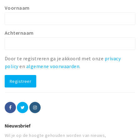
Voornaam
Winkelgebieden
Parkeren
Achternaam
Bezienswaardigheden
Musea, theaters & podia
Uitjes & activiteiten
Door te registreren ga je akkoord met onze
privacy
Toeristische routes
policy
en
algemene voorwaarden
.
Natuurgebieden
Registreer
Baroniepoorten
Sport
Privacy
Nieuwsbrief
Inloggen
Wil je op de hoogte gehouden worden van nieuws,