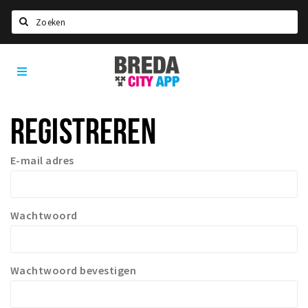
Zoeken
Breda
Home
City
App
Agenda
REGISTREREN
Deals
Party pics
E-mail adres
Nieuws, interviews & blogs
Eten
Wachtwoord
Drinken
Slapen
Recreatief
Wachtwoord bevestigen
Winkels