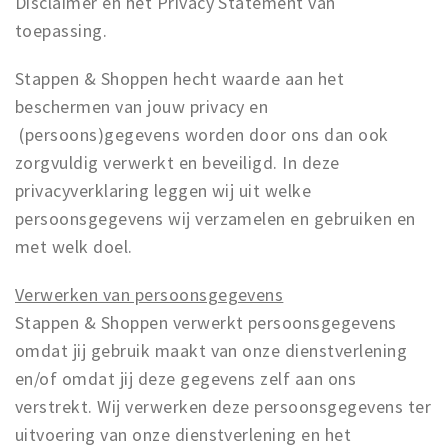
Disclaimer en het Privacy Statement van
Winkelgebieden
toepassing.
Parkeren
Stappen & Shoppen hecht waarde aan het
beschermen van jouw privacy en
Bezienswaardigheden
(persoons)gegevens worden door ons dan ook
Musea, theaters & podia
zorgvuldig verwerkt en beveiligd. In deze
Uitjes & activiteiten
privacyverklaring leggen wij uit welke
Toeristische routes
persoonsgegevens wij verzamelen en gebruiken en
Natuurgebieden
met welk doel.
Baroniepoorten
Verwerken van persoonsgegevens
Sport
Stappen & Shoppen verwerkt persoonsgegevens
omdat jij gebruik maakt van onze dienstverlening
Privacy
en/of omdat jij deze gegevens zelf aan ons
verstrekt. Wij verwerken deze persoonsgegevens ter
Inloggen
uitvoering van onze dienstverlening en het