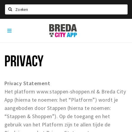
Zoeken
Breda
Home
City
App
Agenda
Deals
PRIVACY
Party pics
Nieuws, interviews & blogs
Privacy Statement
Eten
Het platform www.stappen-shoppen.nl & Breda City
Drinken
App (hierna te noemen: het “Platform”) wordt je
Slapen
aangeboden door Stappen (hierna te noemen:
Recreatief
“Stappen & Shoppen”). Op de toegang en het
gebruik van het Platform zijn te allen tijde de
Winkels