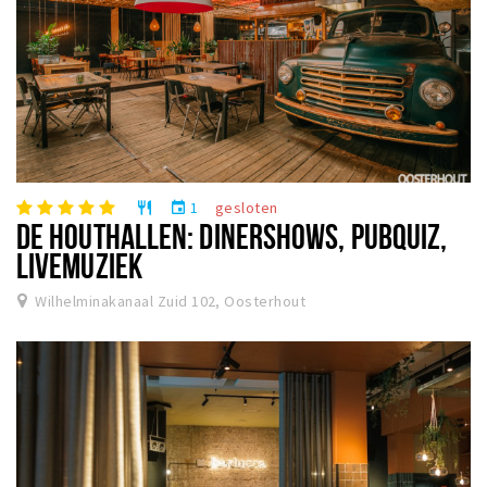
1
gesloten
restaurant
event
DE HOUTHALLEN: DINERSHOWS, PUBQUIZ,
LIVEMUZIEK
Wilhelminakanaal Zuid 102, Oosterhout