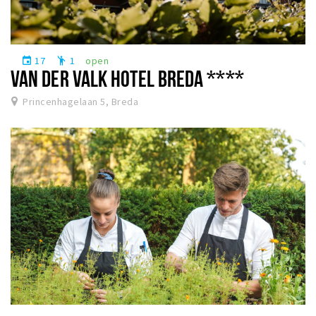
17
1
open
event
emoji_people
VAN DER VALK HOTEL BREDA ****
Princenhagelaan 5, Breda