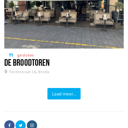
gesloten
restaurant
DE BROODTOREN
Torenstraat 16, Breda
Laad meer...