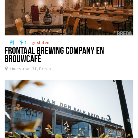
1
gesloten
restaurant
emoji_people
FRONTAAL BREWING COMPANY EN
BROUWCAFÉ
Liniestraat 31, Breda