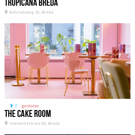
TROPICANA BREDA
Belcrumweg 28, Breda
7
gesloten
emoji_people
THE CAKE ROOM
Veemarktstraat 69, Breda