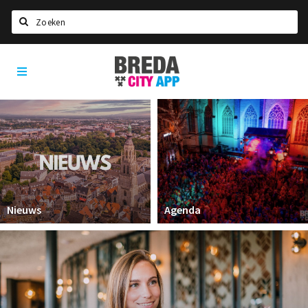
Zoeken
Breda
Home
City
App
Agenda
Deals
Party pics
Nieuws, interviews & blogs
Eten
Nieuws
Agenda
Drinken
Slapen
Recreatief
Winkels