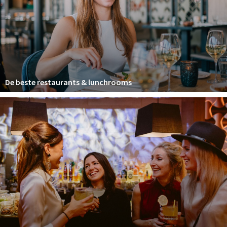
Winkelgebieden
Parkeren
Bezienswaardigheden
Musea, theaters & podia
De beste restaurants & lunchrooms
Uitjes & activiteiten
Toeristische routes
Natuurgebieden
Baroniepoorten
Sport
Privacy
Inloggen