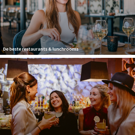
Winkelgebieden
Parkeren
Bezienswaardigheden
Musea, theaters & podia
De beste restaurants & lunchrooms
Uitjes & activiteiten
Toeristische routes
Natuurgebieden
Baroniepoorten
Sport
Privacy
Inloggen