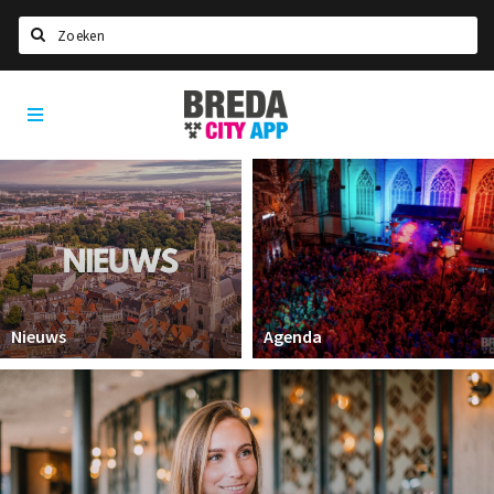
Zoeken
Breda
Home
City
App
Agenda
Deals
Party pics
Nieuws, interviews & blogs
Eten
Nieuws
Agenda
Drinken
Slapen
Recreatief
Winkels