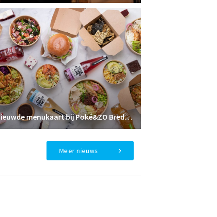
Vernieuwde menukaart bij Poké&ZO Breda: nóg meer keuze, nieuwe smaken en de exclusieve Sushi Burrito
Meer nieuws