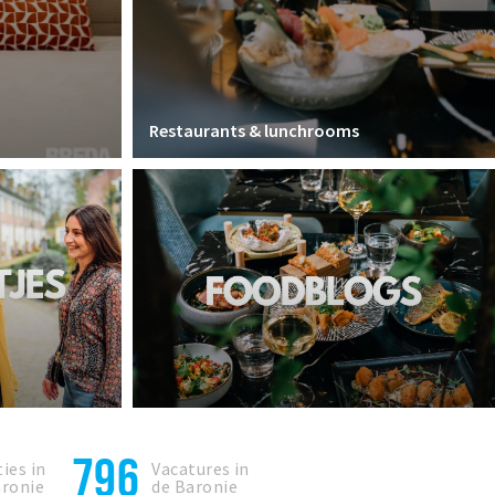
Restaurants & lunchrooms
796
ies in
Vacatures in
aronie
de Baronie