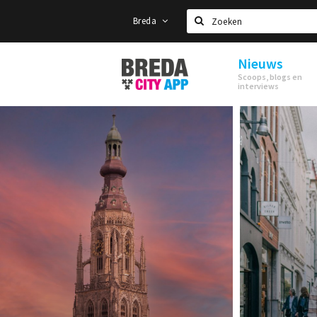
Breda
Zoeken
Nieuws
Stappen
Scoops, blogs en
&
interviews
Shoppen
Breda