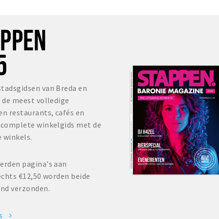
OPPEN
5
stadsgidsen van Breda en
s de meest volledige
en restaurants, cafés en
r complete winkelgids met de
 winkels.
erden pagina's aan
echts €12,50 worden beide
and verzonden.
es