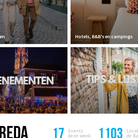
en
Hotels, B&B's en campings
BREDA
17
1103
Events
Locat
deze week
de B