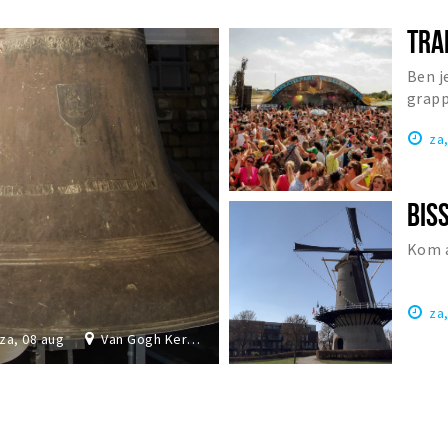
TRA
Ben j
grapp
Nede
za
Kom a
za
za, 08 aug
Van Gogh Kerk Etten-Leur