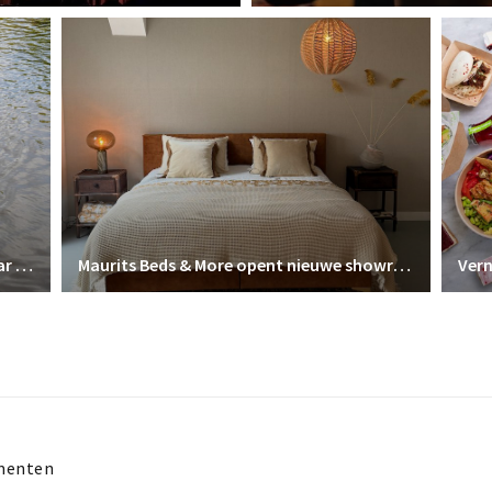
Ervaar Breda vanaf het water met Ervaar Breda
Maurits Beds & More opent nieuwe showroom in Prinsenbeek – Profiteer van de verbouwingskorting!
menten