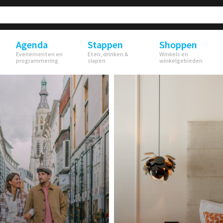
Agenda
Stappen
Shoppen
Evenementen en
Eten, drinken &
Winkels en
programmering
slapen
winkelgebieden