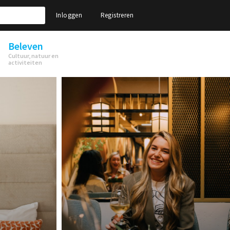
Inloggen
Registreren
Beleven
Cultuur, natuur en
activiteiten