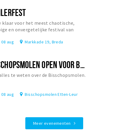
ILERFEST
e klaar voor het meest chaotische,
ige en onvergetelijke festival van
rland?
, 08 aug
Markkade 19, Breda
BISSCHOPSMOLEN OPEN VOOR BEZOEK
lles te weten over de Bisschopsmolen.
, 08 aug
Bisschopsmolen Etten-Leur
Meer evenementen