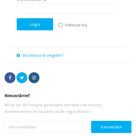
Winkelgebieden
Parkeren
Login
Onthoud mij
Bezienswaardigheden
Musea, theaters & podia
Uitjes & activiteiten
Wachtwoord vergeten?
Toeristische routes
E-
Herstel
Natuurgebieden
mail
adres
Baroniepoorten
Sport
Nieuwsbrief
Wil je op de hoogte gehouden worden van nieuws,
Privacy
evenementen en locaties in de regio Breda?
Inloggen