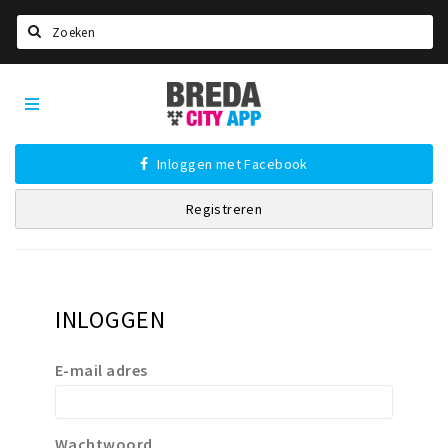
Zoeken
Breda
Home
City
App
Agenda
Inloggen met Facebook
Deals
Registreren
Party pics
Nieuws, interviews & blogs
Eten
INLOGGEN
Drinken
Slapen
E-mail adres
Recreatief
Winkels
Wachtwoord