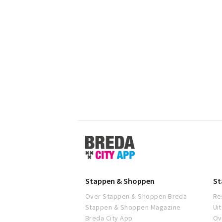
Stappen
&
Shoppen
Breda
Stappen & Shoppen
St
Over Stappen & Shoppen Breda
Re
Stappen & Shoppen Magazine
Ui
Breda City App
Ov