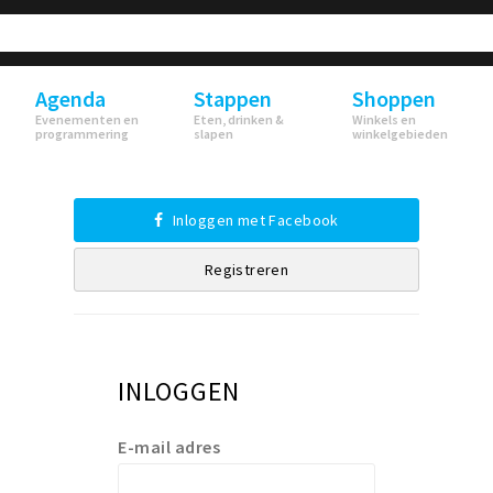
Agenda
Stappen
Shoppen
Evenementen en
Eten, drinken &
Winkels en
programmering
slapen
winkelgebieden
Inloggen met Facebook
Registreren
INLOGGEN
E-mail adres