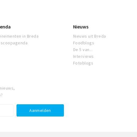
enda
Nieuws
enementen in Breda
Nieuws uit Breda
oscoopagenda
Foodblogs
De 5 van...
Interviews
Fotoblogs
 nieuws,
a?