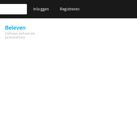
Inloggen
Registreren
Beleven
Cultuur, natuur en
activiteiten