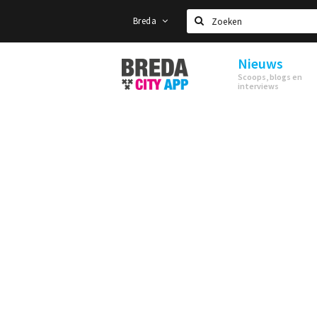
Breda
Zoeken
Nieuws
Stappen
Scoops, blogs en
&
interviews
Shoppen
Breda