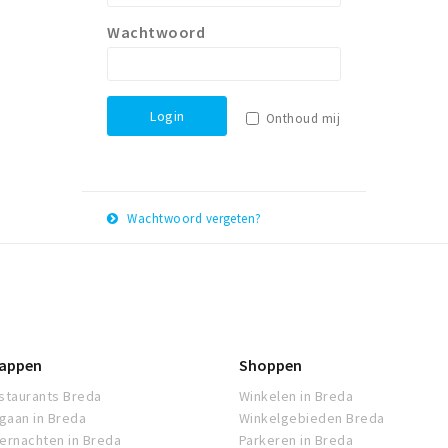
Wachtwoord
Login
Onthoud mij
Wachtwoord vergeten?
E-
Herstel
mail
adres
appen
Shoppen
staurants Breda
Winkelen in Breda
tgaan in Breda
Winkelgebieden Breda
ernachten in Breda
Parkeren in Breda