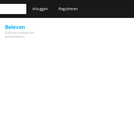
Inloggen
Registreren
Beleven
Cultuur, natuur en
activiteiten