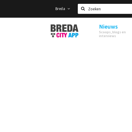
Breda
Zoeken
Nieuws
Stappen
Scoops, blogs en
&
interviews
Shoppen
Breda