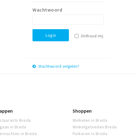
Wachtwoord
Login
Onthoud mij
Wachtwoord vergeten?
E-
Herstel
mail
adres
appen
Shoppen
staurants Breda
Winkelen in Breda
tgaan in Breda
Winkelgebieden Breda
ernachten in Breda
Parkeren in Breda