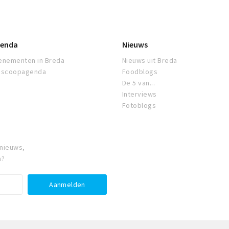
enda
Nieuws
enementen in Breda
Nieuws uit Breda
oscoopagenda
Foodblogs
De 5 van...
Interviews
Fotoblogs
 nieuws,
a?