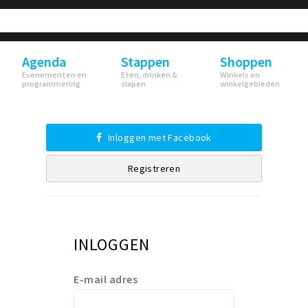
Agenda
Stappen
Shoppen
Evenementen en
Eten, drinken &
Winkels en
programmering
slapen
winkelgebieden
Inloggen met Facebook
Registreren
INLOGGEN
E-mail adres