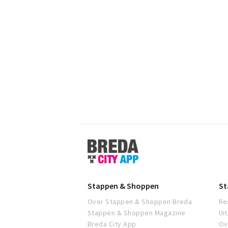
Stappen
&
Shoppen
Breda
Stappen & Shoppen
St
Over Stappen & Shoppen Breda
Re
Stappen & Shoppen Magazine
Ui
Breda City App
Ov