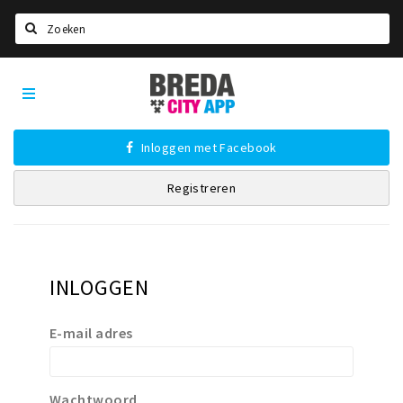
Zoeken
Breda
Home
City
App
Agenda
Inloggen met Facebook
Deals
Registreren
Party pics
Nieuws, interviews & blogs
Eten
INLOGGEN
Drinken
Slapen
E-mail adres
Recreatief
Winkels
Wachtwoord