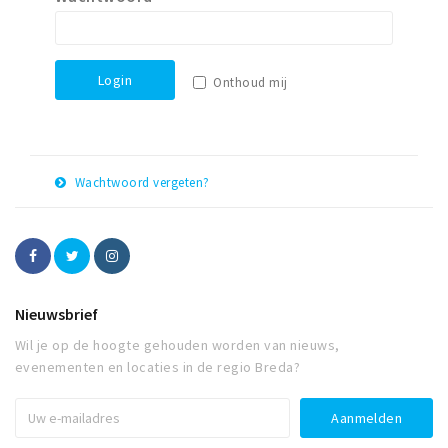
Winkelgebieden
Parkeren
Login
Onthoud mij
Bezienswaardigheden
Musea, theaters & podia
Uitjes & activiteiten
Wachtwoord vergeten?
Toeristische routes
E-
Herstel
Natuurgebieden
mail
adres
Baroniepoorten
Sport
Nieuwsbrief
Wil je op de hoogte gehouden worden van nieuws,
Privacy
evenementen en locaties in de regio Breda?
Inloggen