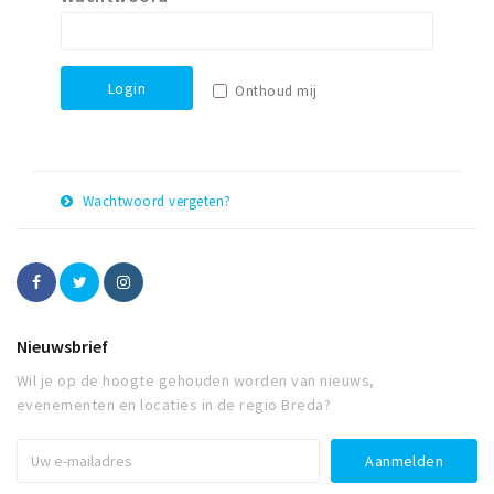
Winkelgebieden
Parkeren
Login
Onthoud mij
Bezienswaardigheden
Musea, theaters & podia
Uitjes & activiteiten
Wachtwoord vergeten?
Toeristische routes
E-
Herstel
Natuurgebieden
mail
adres
Baroniepoorten
Sport
Nieuwsbrief
Wil je op de hoogte gehouden worden van nieuws,
Privacy
evenementen en locaties in de regio Breda?
Inloggen