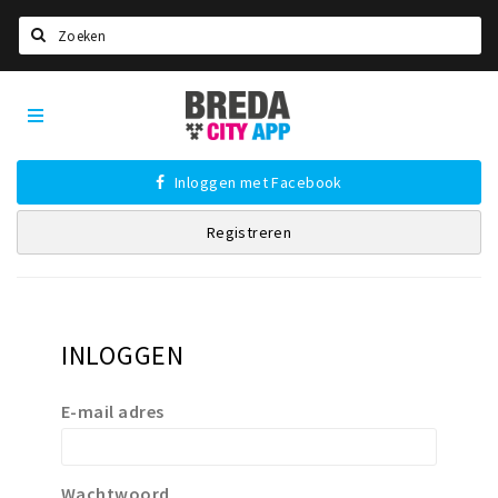
Zoeken
Breda
Home
City
App
Agenda
Inloggen met Facebook
Deals
Registreren
Party pics
Nieuws, interviews & blogs
Eten
INLOGGEN
Drinken
Slapen
E-mail adres
Recreatief
Winkels
Wachtwoord