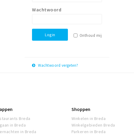
Wachtwoord
Login
Onthoud mij
Wachtwoord vergeten?
E-
Herstel
mail
adres
appen
Shoppen
staurants Breda
Winkelen in Breda
tgaan in Breda
Winkelgebieden Breda
ernachten in Breda
Parkeren in Breda