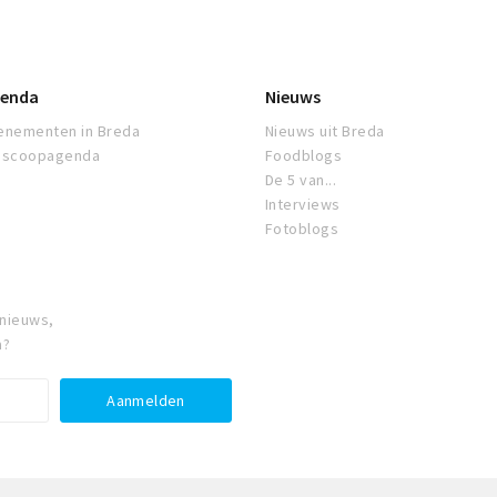
enda
Nieuws
enementen in Breda
Nieuws uit Breda
oscoopagenda
Foodblogs
De 5 van...
Interviews
Fotoblogs
 nieuws,
a?