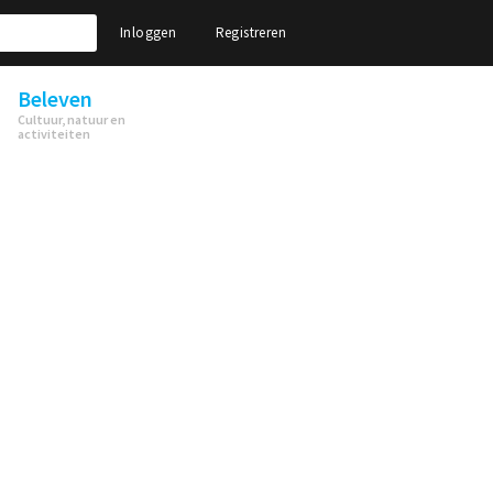
Inloggen
Registreren
Beleven
Cultuur, natuur en
activiteiten