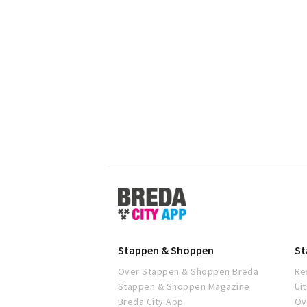
Stappen
&
Shoppen
Breda
Stappen & Shoppen
St
Over Stappen & Shoppen Breda
Re
Stappen & Shoppen Magazine
Ui
Breda City App
Ov