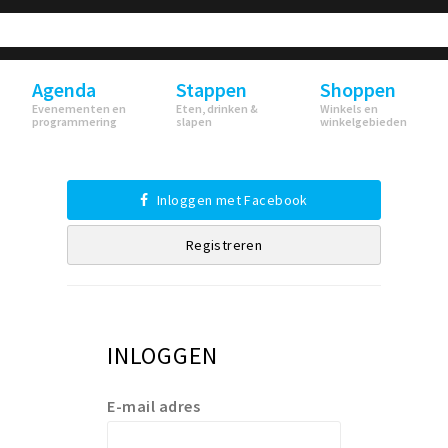
Agenda
Stappen
Shoppen
Evenementen en
Eten, drinken &
Winkels en
programmering
slapen
winkelgebieden
Inloggen met Facebook
Registreren
INLOGGEN
E-mail adres