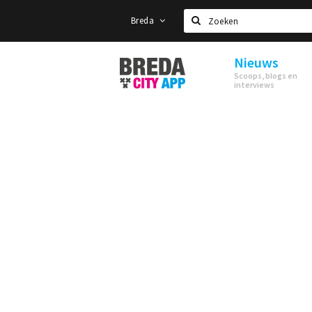
Breda
Zoeken
Nieuws
Stappen
Scoops, blogs en
&
interviews
Shoppen
Breda