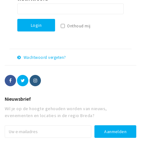
Winkelgebieden
Parkeren
Login
Onthoud mij
Bezienswaardigheden
Musea, theaters & podia
Uitjes & activiteiten
Wachtwoord vergeten?
Toeristische routes
E-
Herstel
Natuurgebieden
mail
adres
Baroniepoorten
Sport
Nieuwsbrief
Wil je op de hoogte gehouden worden van nieuws,
Privacy
evenementen en locaties in de regio Breda?
Inloggen