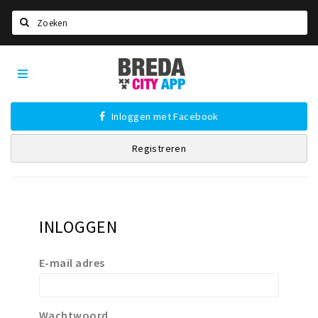
Zoeken
Breda
Home
City
App
Agenda
Inloggen met Facebook
Deals
Registreren
Party pics
Nieuws, interviews & blogs
Eten
INLOGGEN
Drinken
Slapen
E-mail adres
Recreatief
Winkels
Wachtwoord