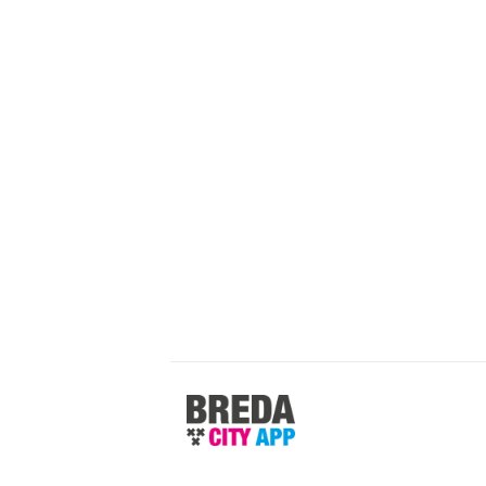
Stappen
&
Shoppen
Breda