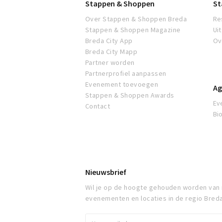
Stappen & Shoppen
St
Over Stappen & Shoppen Breda
Re
Stappen & Shoppen Magazine
Ui
Breda City App
Ov
Breda City Mapp
Partner worden
Partnerprofiel aanpassen
Evenement toevoegen
Ag
Stappen & Shoppen Awards
Ev
Contact
Bi
Nieuwsbrief
Wil je op de hoogte gehouden worden van
evenementen en locaties in de regio Bred