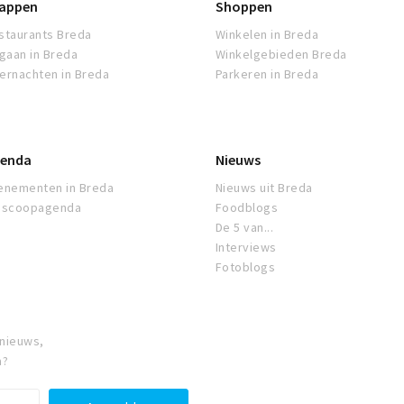
appen
Shoppen
staurants Breda
Winkelen in Breda
tgaan in Breda
Winkelgebieden Breda
ernachten in Breda
Parkeren in Breda
enda
Nieuws
enementen in Breda
Nieuws uit Breda
oscoopagenda
Foodblogs
De 5 van...
Interviews
Fotoblogs
 nieuws,
a?