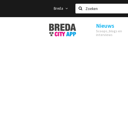
Breda
Zoeken
Nieuws
Stappen
Scoops, blogs en
&
interviews
Shoppen
Breda