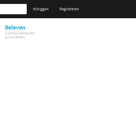
Inloggen
Registreren
Beleven
Cultuur, natuur en
activiteiten