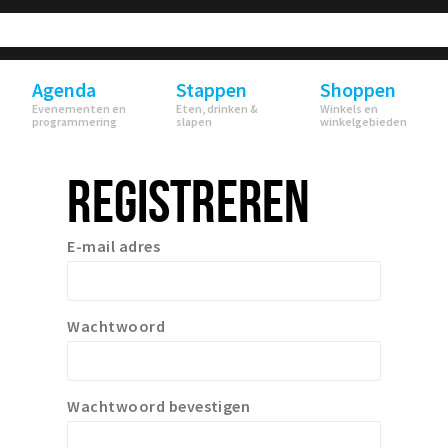
Agenda
Stappen
Shoppen
Evenementen en
Eten, drinken &
Winkels en
programmering
slapen
winkelgebieden
REGISTREREN
E-mail adres
Wachtwoord
Wachtwoord bevestigen