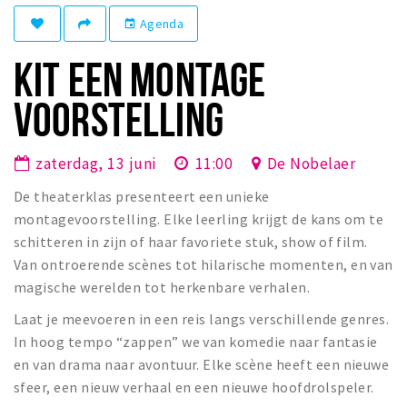
Winkelgebieden
Agenda
event
Parkeren
KIT EEN MONTAGE
Bezienswaardigheden
VOORSTELLING
Musea, theaters & podia
Uitjes & activiteiten
zaterdag, 13 juni
11:00
De Nobelaer
Toeristische routes
De theaterklas presenteert een unieke
Natuurgebieden
montagevoorstelling. Elke leerling krijgt de kans om te
schitteren in zijn of haar favoriete stuk, show of film.
Baroniepoorten
Van ontroerende scènes tot hilarische momenten, en van
Sport
magische werelden tot herkenbare verhalen.
Laat je meevoeren in een reis langs verschillende genres.
Privacy
In hoog tempo “zappen” we van komedie naar fantasie
en van drama naar avontuur. Elke scène heeft een nieuwe
Inloggen
sfeer, een nieuw verhaal en een nieuwe hoofdrolspeler.