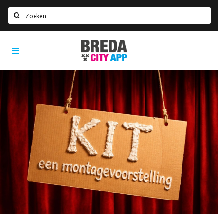
Zoeken
Breda
Home
City
App
Agenda
Deals
Party pics
Nieuws, interviews & blogs
Eten
Drinken
Slapen
Recreatief
Winkels