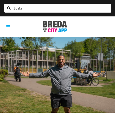
Zoeken
Breda
Home
City
App
Agenda
Deals
Party pics
Nieuws, interviews & blogs
Eten
Drinken
Slapen
Recreatief
Winkels