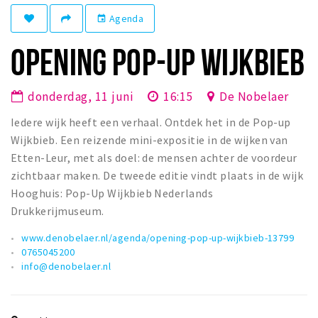
Winkelgebieden
Agenda
event
Parkeren
OPENING POP-UP WIJKBIEB
Bezienswaardigheden
donderdag, 11 juni
16:15
De Nobelaer
Musea, theaters & podia
Iedere wijk heeft een verhaal. Ontdek het in de Pop-up
Uitjes & activiteiten
Wijkbieb. Een reizende mini-expositie in de wijken van
Toeristische routes
Etten-Leur, met als doel: de mensen achter de voordeur
Natuurgebieden
zichtbaar maken. De tweede editie vindt plaats in de wijk
Baroniepoorten
Hooghuis: Pop-Up Wijkbieb Nederlands
Drukkerijmuseum.
Sport
www.denobelaer.nl/agenda/opening-pop-up-wijkbieb-13799
Privacy
0765045200
info@denobelaer.nl
Inloggen