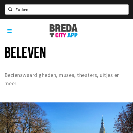
Zoeken
Breda
Home
City
App
Agenda
BELEVEN
Deals
Party pics
Nieuws, interviews & blogs
Bezienswaardigheden, musea, theaters, uitjes en
meer.
Eten
Drinken
Slapen
Recreatief
Winkels