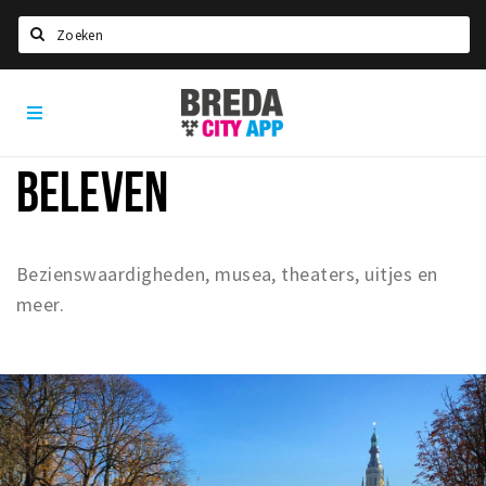
Zoeken
Breda
Home
City
App
Agenda
BELEVEN
Deals
Party pics
Nieuws, interviews & blogs
Bezienswaardigheden, musea, theaters, uitjes en
meer.
Eten
Drinken
Slapen
Recreatief
Winkels