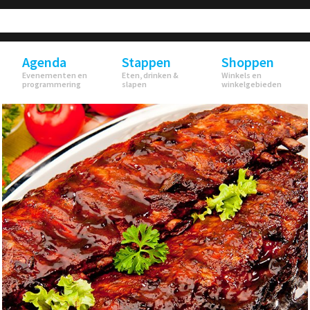
Agenda
Stappen
Shoppen
Evenementen en
Eten, drinken &
Winkels en
programmering
slapen
winkelgebieden