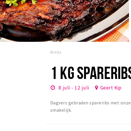
Breda
1 KG SPARERIB
8 juli - 12 juli
Geert Kip
Dagvers gebraden spareribs met onze 
smakelijk.