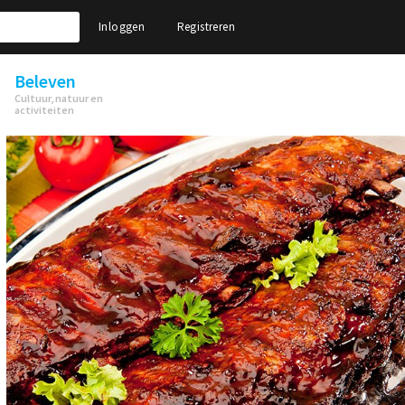
Inloggen
Registreren
Beleven
Cultuur, natuur en
activiteiten