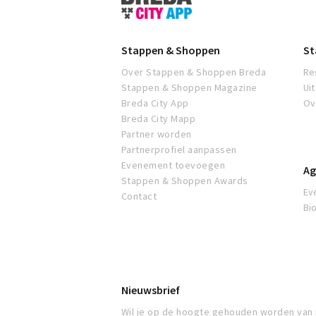
&
Shoppen
Breda
Stappen & Shoppen
St
Over Stappen & Shoppen Breda
Re
Stappen & Shoppen Magazine
Ui
Breda City App
Ov
Breda City Mapp
Partner worden
Partnerprofiel aanpassen
Evenement toevoegen
Ag
Stappen & Shoppen Awards
Ev
Contact
Bi
Nieuwsbrief
Wil je op de hoogte gehouden worden van