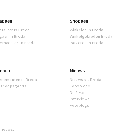
appen
Shoppen
staurants Breda
Winkelen in Breda
tgaan in Breda
Winkelgebieden Breda
ernachten in Breda
Parkeren in Breda
enda
Nieuws
enementen in Breda
Nieuws uit Breda
oscoopagenda
Foodblogs
De 5 van...
Interviews
Fotoblogs
 nieuws,