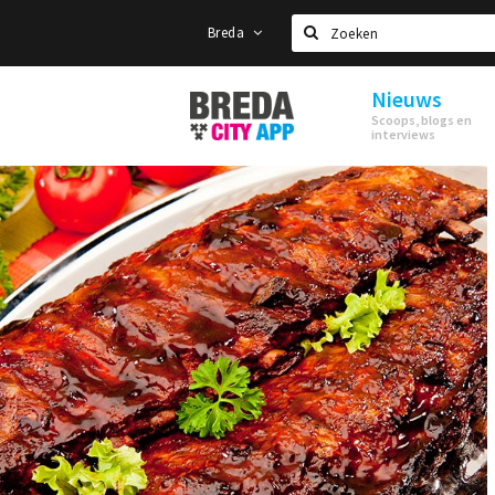
Breda
Zoeken
Nieuws
Stappen
Scoops, blogs en
&
interviews
Shoppen
Breda