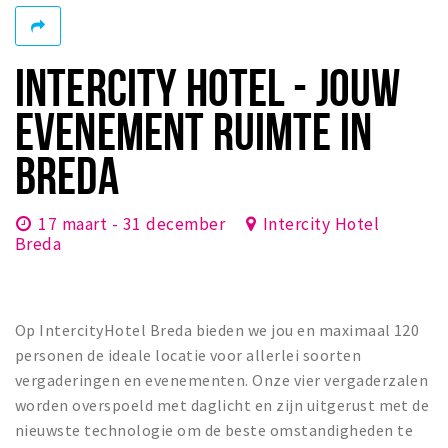
Winkelgebieden
Parkeren
INTERCITY HOTEL - JOUW
Bezienswaardigheden
EVENEMENT RUIMTE IN
Musea, theaters & podia
BREDA
Uitjes & activiteiten
Toeristische routes
17 maart - 31 december
Intercity Hotel
Natuurgebieden
Breda
Baroniepoorten
Sport
Op IntercityHotel Breda bieden we jou en maximaal 120
Privacy
personen de ideale locatie voor allerlei soorten
vergaderingen en evenementen. Onze vier vergaderzalen
worden overspoeld met daglicht en zijn uitgerust met de
Inloggen
nieuwste technologie om de beste omstandigheden te