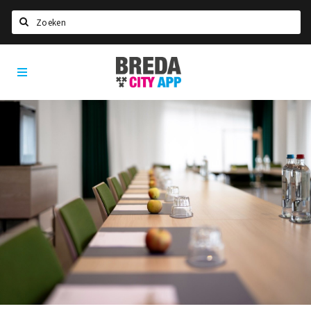
Zoeken
Breda
Home
City
App
Agenda
Deals
Party pics
Nieuws, interviews & blogs
Eten
Drinken
Slapen
Recreatief
Winkels