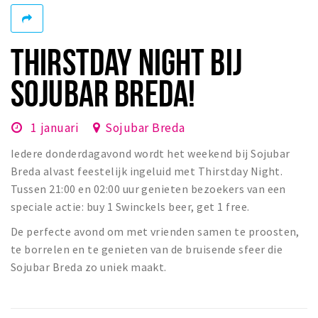
Winkelgebieden
Parkeren
THIRSTDAY NIGHT BIJ
Bezienswaardigheden
SOJUBAR BREDA!
Musea, theaters & podia
Uitjes & activiteiten
1 januari
Sojubar Breda
Toeristische routes
Iedere donderdagavond wordt het weekend bij Sojubar
Natuurgebieden
Breda alvast feestelijk ingeluid met Thirstday Night.
Tussen 21:00 en 02:00 uur genieten bezoekers van een
Baroniepoorten
speciale actie: buy 1 Swinckels beer, get 1 free.
Sport
De perfecte avond om met vrienden samen te proosten,
te borrelen en te genieten van de bruisende sfeer die
Privacy
Sojubar Breda zo uniek maakt.
Inloggen