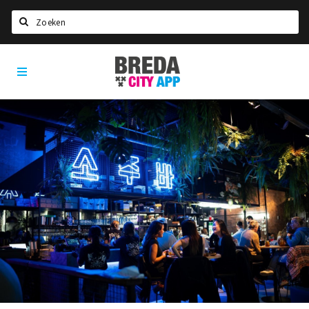
Zoeken
Breda
Home
City
App
Agenda
Deals
Party pics
Nieuws, interviews & blogs
Eten
Drinken
Slapen
Recreatief
Winkels