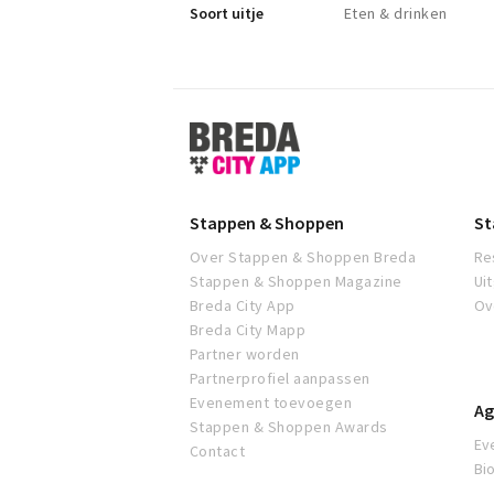
Soort uitje
Eten & drinken
Stappen
&
Shoppen
Breda
Stappen & Shoppen
St
Over Stappen & Shoppen Breda
Re
Stappen & Shoppen Magazine
Ui
Breda City App
Ov
Breda City Mapp
Partner worden
Partnerprofiel aanpassen
Evenement toevoegen
Ag
Stappen & Shoppen Awards
Ev
Contact
Bi