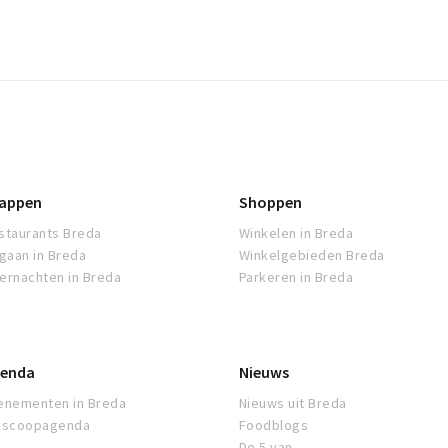
appen
Shoppen
staurants Breda
Winkelen in Breda
tgaan in Breda
Winkelgebieden Breda
ernachten in Breda
Parkeren in Breda
enda
Nieuws
enementen in Breda
Nieuws uit Breda
oscoopagenda
Foodblogs
De 5 van...