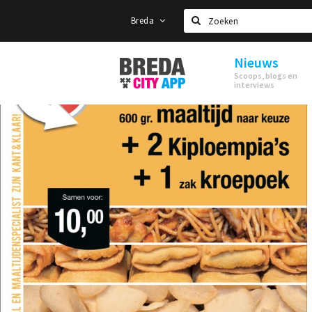
Breda
Zoeken
Nieuws
Stappen
Scoops, blogs en
&
interviews
Shoppen
Breda