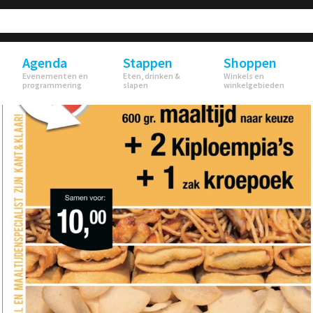
Agenda
Stappen
Shoppen
Evenementen en
Eten, drinken &
Winkels en
programmering
slapen
winkelgebieden