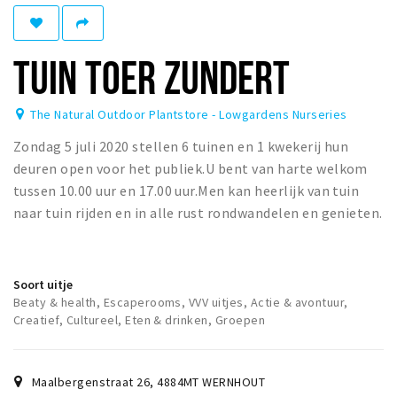
Winkelgebieden
Parkeren
TUIN TOER ZUNDERT
Bezienswaardigheden
The Natural Outdoor Plantstore - Lowgardens Nurseries
Musea, theaters & podia
Zondag 5 juli 2020 stellen 6 tuinen en 1 kwekerij hun
Uitjes & activiteiten
deuren open voor het publiek.U bent van harte welkom
Toeristische routes
tussen 10.00 uur en 17.00 uur.Men kan heerlijk van tuin
Natuurgebieden
naar tuin rijden en in alle rust rondwandelen en genieten.
Baroniepoorten
Sport
Soort uitje
Beaty & health, Escaperooms, VVV uitjes, Actie & avontuur,
Privacy
Creatief, Cultureel, Eten & drinken, Groepen
Inloggen
Maalbergenstraat 26
,
4884MT
WERNHOUT