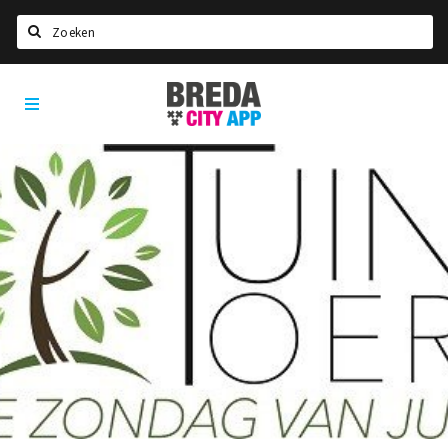
Zoeken
Breda
Home
City
App
Agenda
Deals
Party pics
Nieuws, interviews & blogs
Eten
Drinken
Slapen
Recreatief
Winkels