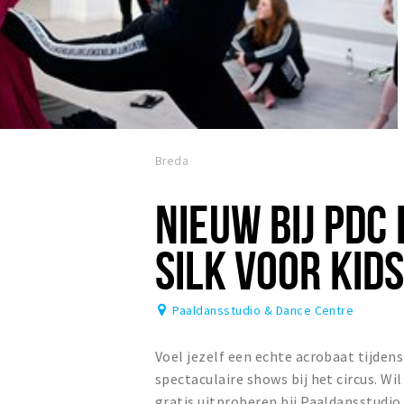
Breda
NIEUW BIJ PDC 
SILK VOOR KIDS
Paaldansstudio & Dance Centre
Voel jezelf een echte acrobaat tijden
spectaculaire shows bij het circus. Wi
gratis uitproberen bij Paaldansstudio