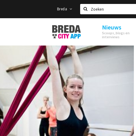
Breda
Zoeken
Nieuws
Stappen
Scoops, blogs en
&
interviews
Shoppen
Breda