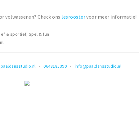
voor volwassenen? Check ons
lesrooster
voor meer informatie!
ief & sportief, Spel & fun
nl
paaldansstudio.nl
0648185390
info@paaldansstudio.nl