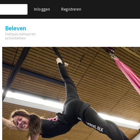
Inloggen
Registreren
Beleven
Cultuur, natuur en
activiteiten