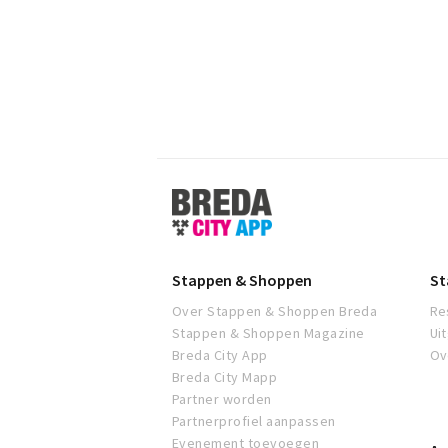
Stappen
&
Shoppen
Breda
Stappen & Shoppen
St
Over Stappen & Shoppen Breda
Re
Stappen & Shoppen Magazine
Ui
Breda City App
Ov
Breda City Mapp
Partner worden
Partnerprofiel aanpassen
Evenement toevoegen