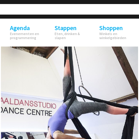
Agenda
Stappen
Shoppen
Evenementen en
Eten, drinken &
Winkels en
programmering
slapen
winkelgebieden