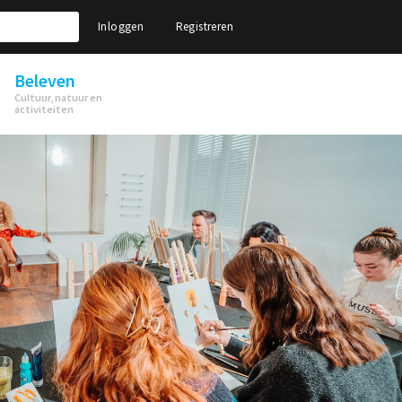
Inloggen
Registreren
Beleven
Cultuur, natuur en
activiteiten