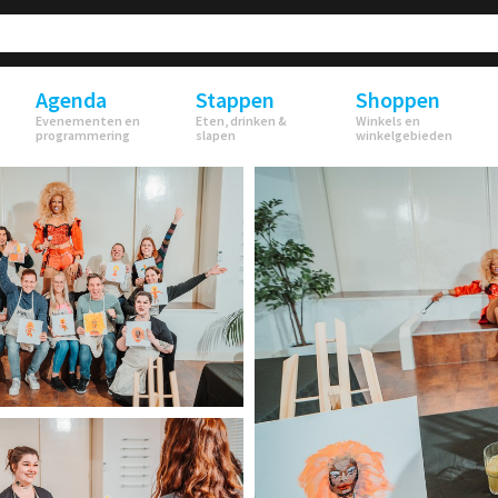
Agenda
Stappen
Shoppen
Evenementen en
Eten, drinken &
Winkels en
programmering
slapen
winkelgebieden