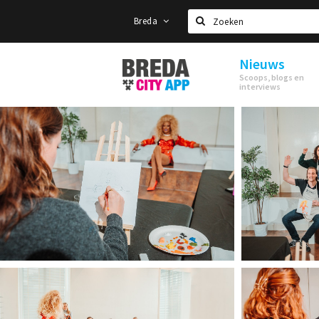
Breda
Zoeken
Nieuws
Stappen
Scoops, blogs en
&
interviews
Shoppen
Breda