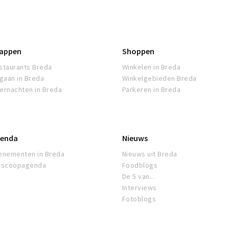
appen
Shoppen
staurants Breda
Winkelen in Breda
tgaan in Breda
Winkelgebieden Breda
ernachten in Breda
Parkeren in Breda
enda
Nieuws
enementen in Breda
Nieuws uit Breda
oscoopagenda
Foodblogs
De 5 van...
Interviews
Fotoblogs