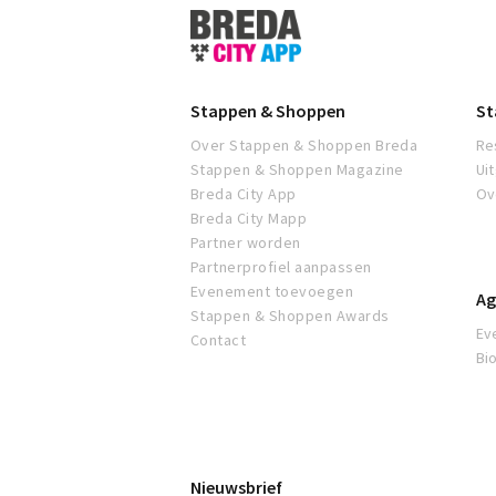
Stappen
&
Shoppen
Breda
Stappen & Shoppen
St
Over Stappen & Shoppen Breda
Re
Stappen & Shoppen Magazine
Ui
Breda City App
Ov
Breda City Mapp
Partner worden
Partnerprofiel aanpassen
Evenement toevoegen
Ag
Stappen & Shoppen Awards
Ev
Contact
Bi
Nieuwsbrief