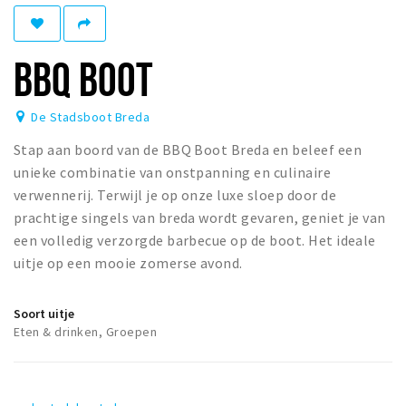
Winkelgebieden
Parkeren
BBQ BOOT
Bezienswaardigheden
De Stadsboot Breda
Musea, theaters & podia
Stap aan boord van de BBQ Boot Breda en beleef een
Uitjes & activiteiten
unieke combinatie van onstpanning en culinaire
Toeristische routes
verwennerij. Terwijl je op onze luxe sloep door de
Natuurgebieden
prachtige singels van breda wordt gevaren, geniet je van
een volledig verzorgde barbecue op de boot. Het ideale
Baroniepoorten
uitje op een mooie zomerse avond.
Sport
Soort uitje
Privacy
Eten & drinken, Groepen
Inloggen