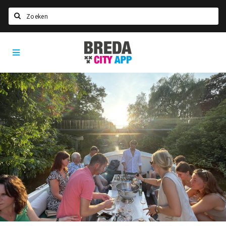
Zoeken
Breda
Home
City
App
Agenda
Deals
Party pics
Nieuws, interviews & blogs
Eten
Drinken
Slapen
Recreatief
Winkels