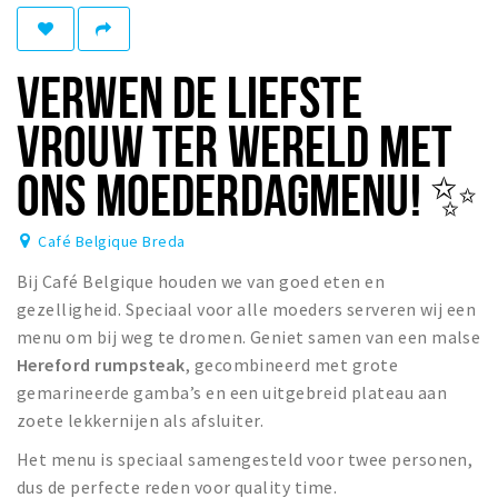
Winkelgebieden
Parkeren
VERWEN DE LIEFSTE
Bezienswaardigheden
VROUW TER WERELD MET
Musea, theaters & podia
ONS MOEDERDAGMENU! ✨
Uitjes & activiteiten
Toeristische routes
Café Belgique Breda
Natuurgebieden
Bij Café Belgique houden we van goed eten en
Baroniepoorten
gezelligheid. Speciaal voor alle moeders serveren wij een
Sport
menu om bij weg te dromen. Geniet samen van een malse
Hereford rumpsteak
, gecombineerd met grote
gemarineerde gamba’s en een uitgebreid plateau aan
Privacy
zoete lekkernijen als afsluiter.
Inloggen
Het menu is speciaal samengesteld voor twee personen,
dus de perfecte reden voor quality time.