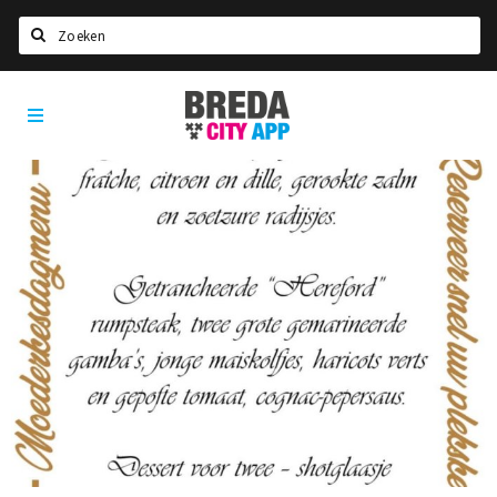
Zoeken
Breda
Home
City
App
Agenda
Deals
Party pics
Nieuws, interviews & blogs
Eten
Drinken
Slapen
Recreatief
Winkels