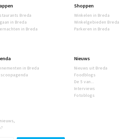
appen
Shoppen
staurants Breda
Winkelen in Breda
tgaan in Breda
Winkelgebieden Breda
ernachten in Breda
Parkeren in Breda
enda
Nieuws
enementen in Breda
Nieuws uit Breda
oscoopagenda
Foodblogs
De 5 van...
Interviews
Fotoblogs
 nieuws,
a?