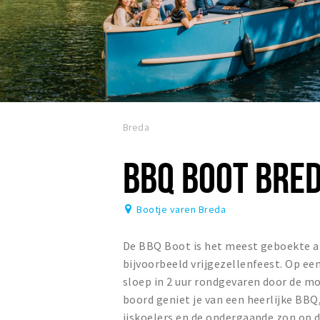
Breda
BBQ BOOT BRE
Bootje varen Breda
De BBQ Boot is het meest geboekte arr
bijvoorbeeld vrijgezellenfeest. Op ee
sloep in 2 uur rondgevaren door de m
boord geniet je van een heerlijke BBQ
ijskoelers en de ondergaande zon op 