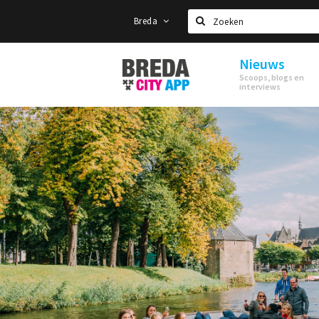
Breda
Zoeken
Nieuws
Stappen
Scoops, blogs en
&
interviews
Shoppen
Breda