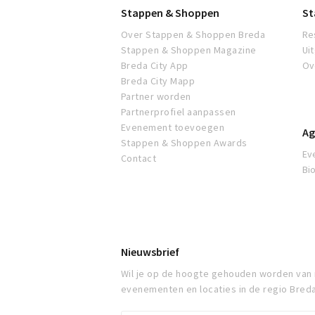
Stappen & Shoppen
St
Over Stappen & Shoppen Breda
Re
Stappen & Shoppen Magazine
Ui
Breda City App
Ov
Breda City Mapp
Partner worden
Partnerprofiel aanpassen
Evenement toevoegen
Ag
Stappen & Shoppen Awards
Ev
Contact
Bi
Nieuwsbrief
Wil je op de hoogte gehouden worden van
evenementen en locaties in de regio Bred