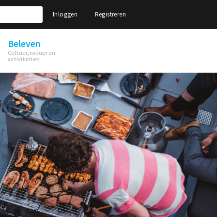
Inloggen
Registreren
Beleven
Cultuur, natuur en
activiteiten