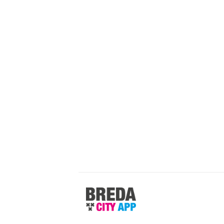
Stappen
&
Shoppen
Breda