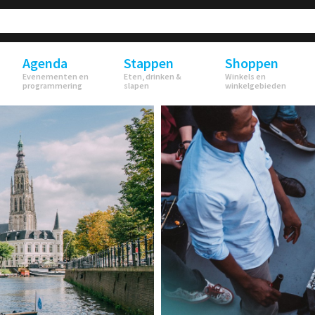
Agenda
Stappen
Shoppen
Evenementen en
Eten, drinken &
Winkels en
programmering
slapen
winkelgebieden