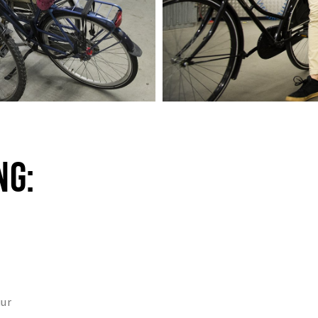
NG:
uur