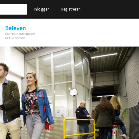
Inloggen
Registreren
Beleven
Cultuur, natuur en
activiteiten