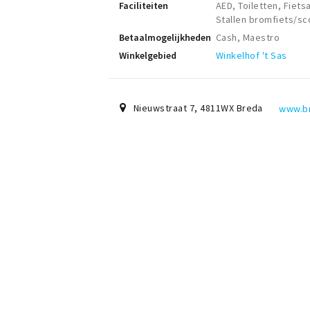
Faciliteiten
AED, Toiletten, Fiet
Stallen bromfiets/sco
Betaalmogelijkheden
Cash, Maestro
Winkelgebied
Winkelhof 't Sas
Nieuwstraat 7
,
4811WX
Breda
www.br