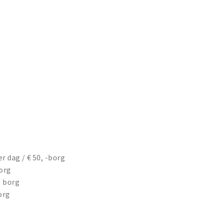
er dag / € 50, -borg
borg
- borg
org