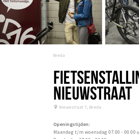
Breda
FIETSENSTALLI
NIEUWSTRAAT
Nieuwstraat 7
,
Breda
Openingstijden:
Maandag t/m woensdag 07.00 - 00.00 