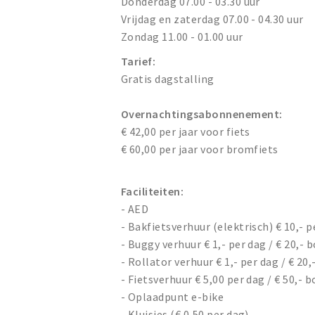
Donderdag 07.00 - 03.30 uur
Vrijdag en zaterdag 07.00 - 04.30 uur
Zondag 11.00 - 01.00 uur
Tarief:
Gratis dagstalling
Overnachtingsabonnenement:
€ 42,00 per jaar voor fiets
€ 60,00 per jaar voor bromfiets
Faciliteiten:
- AED
- Bakfietsverhuur (elektrisch) € 10,- p
- Buggy verhuur € 1,- per dag / € 20,- 
- Rollator verhuur € 1,- per dag / € 20,
- Fietsverhuur € 5,00 per dag / € 50,- b
- Oplaadpunt e-bike
- Kluisjes (€ 0,50 per dag)