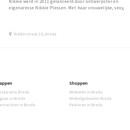
Nikkie werd in 2011 gelanceerd door ontwerpster en
eigenaresse Nikkie Plessen. Met haar vrouwelijke, sexy,
elegante en stoere design behoort Nikkie to...
Ridderstraat 10, Breda
appen
Shoppen
staurants Breda
Winkelen in Breda
tgaan in Breda
Winkelgebieden Breda
ernachten in Breda
Parkeren in Breda