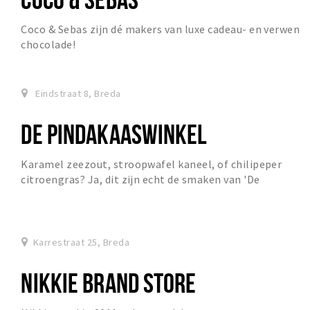
Coco & Sebas zijn dé makers van luxe cadeau- en verwen
chocolade!
Eindstraat 8, Breda
DE PINDAKAASWINKEL
Karamel zeezout, stroopwafel kaneel, of chilipeper
citroengras? Ja, dit zijn echt de smaken van 'De
Pindakaaswinkel'. De winkel heeft maar liefst 10 v...
Karrestraat 25, Breda
NIKKIE BRAND STORE