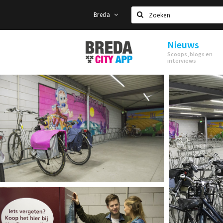
Breda
Zoeken
Nieuws
Stappen
Scoops, blogs en
&
interviews
Shoppen
Breda