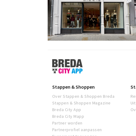
Stappen
&
Shoppen
Breda
Stappen & Shoppen
St
Over Stappen & Shoppen Breda
Re
Stappen & Shoppen Magazine
Ui
Breda City App
Ov
Breda City Mapp
Partner worden
Partnerprofiel aanpassen