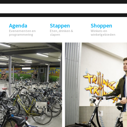
Agenda
Stappen
Shoppen
Evenementen en
Eten, drinken &
Winkels en
programmering
slapen
winkelgebieden