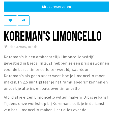
Winkelgebieden
Direct reserveren
Parkeren
Bezienswaardigheden
KOREMAN'S LIMONCELLO
Musea, theaters & podia
Uitjes & activiteiten
Iabc 5260A
,
Breda
Toeristische routes
Koreman's is een ambachtelijk limoncellobedrijf
Natuurgebieden
gevestigd in Breda. In 2021 hebben ze een prijs gewonnen
Baroniepoorten
voor de beste limoncello ter wereld, waardoor
Koreman's als geen ander weet hoe je limoncello moet
Sport
maken. In 2,5 uur tijd leer je het familiebedrijf kennen en
ontdek je alle ins en outs over limoncello.
Privacy
Altijd al je eigen Limoncello willen maken? Dit is je kans!
Inloggen
Tijdens onze workshop bij Koremans duik je in de kunst
van het Limoncello maken. Leer alles over de