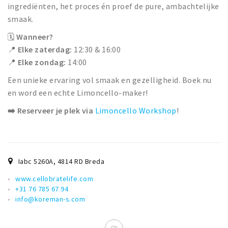
ingrediënten, het proces én proef de pure, ambachtelijke
smaak.
🗓
Wanneer?
📍
Elke zaterdag:
12:30 & 16:00
📍
Elke zondag:
14:00
Een unieke ervaring vol smaak en gezelligheid. Boek nu
en word een echte Limoncello-maker!
➡️ Reserveer je plek via
Limoncello Workshop
!
Iabc 5260A
,
4814 RD
Breda
www.cellobratelife.com
+31 76 785 67 94
info@koreman-s.com