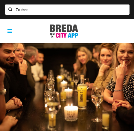
Zoeken
Breda
Home
City
App
Agenda
Deals
Party pics
Nieuws, interviews & blogs
Eten
Drinken
Slapen
Recreatief
Winkels