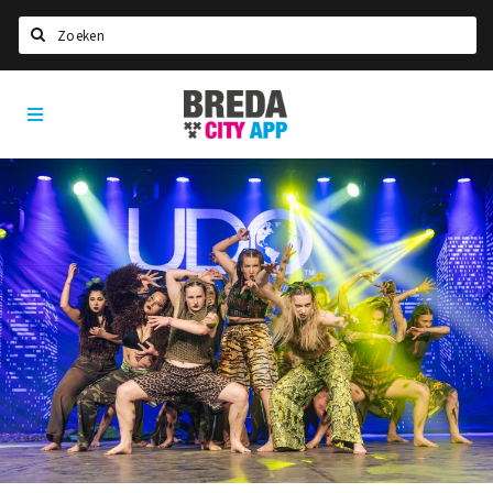
Zoeken
Breda
Home
City
App
Agenda
Deals
Party pics
Nieuws, interviews & blogs
Eten
Drinken
Slapen
Recreatief
Winkels