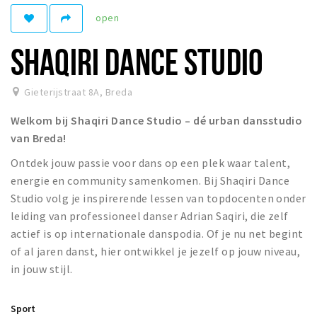
open
Winkelgebieden
Parkeren
SHAQIRI DANCE STUDIO
Bezienswaardigheden
Gieterijstraat 8A
,
Breda
Musea, theaters & podia
Welkom bij Shaqiri Dance Studio – dé urban dansstudio
Uitjes & activiteiten
van Breda!
Toeristische routes
Ontdek jouw passie voor dans op een plek waar talent,
Natuurgebieden
energie en community samenkomen. Bij Shaqiri Dance
Baroniepoorten
Studio volg je inspirerende lessen van topdocenten onder
Sport
leiding van professioneel danser Adrian Saqiri, die zelf
actief is op internationale danspodia. Of je nu net begint
Privacy
of al jaren danst, hier ontwikkel je jezelf op jouw niveau,
in jouw stijl.
Inloggen
Sport