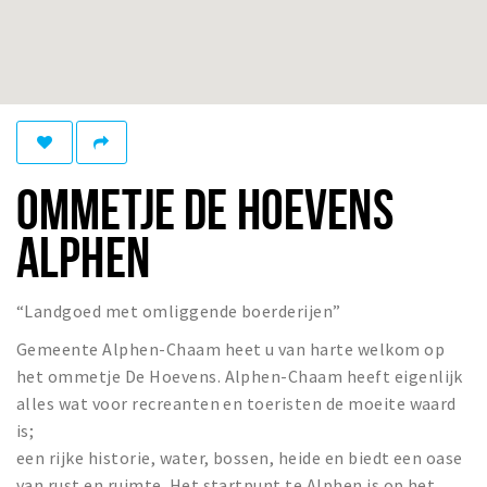
Winkelgebieden
Parkeren
Bezienswaardigheden
Musea, theaters & podia
OMMETJE DE HOEVENS
Uitjes & activiteiten
Toeristische routes
ALPHEN
Natuurgebieden
Baroniepoorten
“Landgoed met omliggende boerderijen”
Sport
Gemeente Alphen-Chaam heet u van harte welkom op
het ommetje De Hoevens. Alphen-Chaam heeft eigenlijk
Privacy
alles wat voor recreanten en toeristen de moeite waard
is;
Inloggen
een rijke historie, water, bossen, heide en biedt een oase
van rust en ruimte. Het startpunt te Alphen is op het