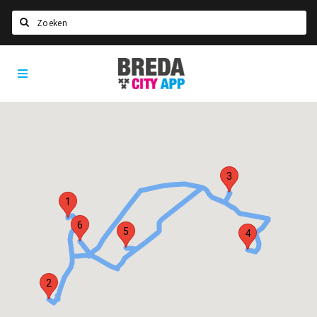
Zoeken
Breda
Home
City
App
Agenda
Deals
Party pics
Nieuws, interviews & blogs
3
1
Eten
6
Drinken
5
4
Slapen
Recreatief
2
Winkels