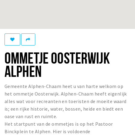
Winkelgebieden
Parkeren
Bezienswaardigheden
Musea, theaters & podia
OMMETJE OOSTERWIJK
Uitjes & activiteiten
Toeristische routes
ALPHEN
Natuurgebieden
Baroniepoorten
Gemeente Alphen-Chaam heet u van harte welkom op
Sport
het ommetje Oosterwijk. Alphen-Chaam heeft eigenlijk
alles wat voor recreanten en toeristen de moeite waard
Privacy
is; een rijke historie, water, bossen, heide en biedt een
oase van rust en ruimte.
Inloggen
Het startpunt van de ommetjes is op het Pastoor
Binckplein te Alphen. Hier is voldoende