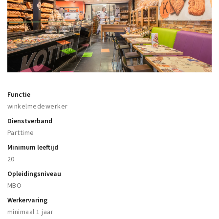
Winkelgebieden
Parkeren
Bezienswaardigheden
Musea, theaters & podia
Uitjes & activiteiten
Functie
Toeristische routes
winkelmedewerker
Natuurgebieden
Dienstverband
Baroniepoorten
Parttime
Minimum leeftijd
Sport
20
Privacy
Opleidingsniveau
MBO
Inloggen
Werkervaring
minimaal 1 jaar