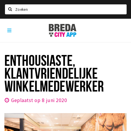
Zoeken
Breda
Home
City
App
Agenda
Deals
ENTHOUSIASTE,
Party pics
KLANTVRIENDELIJKE
Nieuws, interviews & blogs
WINKELMEDEWERKER
Eten
Drinken
Geplaatst op 8 juni 2020
Slapen
Recreatief
Winkels