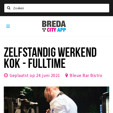
Zoeken
Breda
Home
City
App
Agenda
Deals
ZELFSTANDIG WERKEND
Party pics
KOK - FULLTIME
Nieuws, interviews & blogs
Eten
Geplaatst op 24 juni 2021
Bleue Bar Bistro
Drinken
Slapen
Recreatief
Winkels