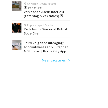
Aanhuis Breda Brugel
🌟 Vacature:
Verkoopadviseur Interieur
(zaterdag & vakanties) 🌟
Popocatepetl Breda
Zelfstandig Werkend Kok of
Sous-Chef
Jouw volgende uitdaging?
Accountmanager bij Stappen
& Shoppen | Breda City App
Meer vacatures