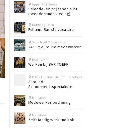
Appel & Ei Breda
Selectie- en prijsspecialist
(tweedehands kleding)
Koffie bij Teun
Fulltime Barista vacature
Skischool Oosterhout
24 uur: Allround medewerker
BAR TOEFF
Werken bij BAR TOEFF
PUUR Huidinstituut Prinsenbeek
Allround
Schoonheidsspecialiste
MR. Moos
Medewerker bediening
MR. Moos
n
Zelfstandig werkend kok