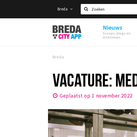
Breda
Zoeken
Nieuws
Stappen
Scoops, blogs en
&
interviews
Shoppen
Breda
Breda
VACATURE: ME
Geplaatst op 1 november 2022