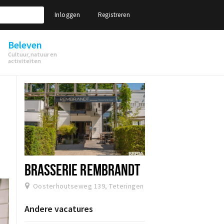
Inloggen
Registreren
Beleven
Cultuur, natuur en
activiteiten
BRASSERIE REMBRANDT
Oosterhoutseweg 139, Teteringen
Andere vacatures