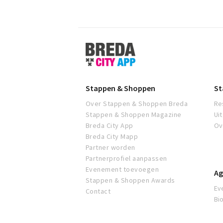
Stappen
&
Shoppen
Breda
Stappen & Shoppen
St
Over Stappen & Shoppen Breda
Re
Stappen & Shoppen Magazine
Ui
Breda City App
Ov
Breda City Mapp
Partner worden
Partnerprofiel aanpassen
Evenement toevoegen
Ag
Stappen & Shoppen Awards
Ev
Contact
Bi