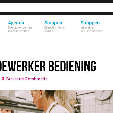
Agenda
Stappen
Shoppen
Evenementen en
Eten, drinken &
Winkels en
programmering
slapen
winkelgebieden
DEWERKER BEDIENING
Brasserie Rembrandt