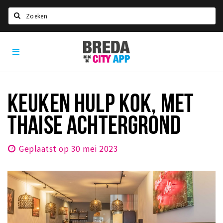
Zoeken
Breda
Home
City
App
Agenda
Deals
KEUKEN HULP KOK, MET
Party pics
THAISE ACHTERGROND
Nieuws, interviews & blogs
Eten
Geplaatst op 30 mei 2023
Drinken
Slapen
Recreatief
Winkels