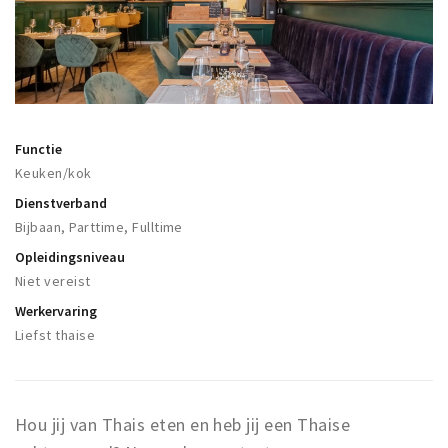
Winkelgebieden
Parkeren
Bezienswaardigheden
Musea, theaters & podia
Functie
Keuken/kok
Uitjes & activiteiten
Dienstverband
Toeristische routes
Bijbaan, Parttime, Fulltime
Natuurgebieden
Opleidingsniveau
Baroniepoorten
Niet vereist
Sport
Werkervaring
Liefst thaise
Privacy
Inloggen
Hou jij van Thais eten en heb jij een Thaise