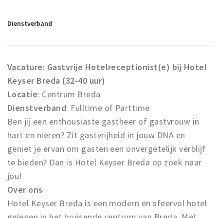
Winkelgebieden
Dienstverband
Parkeren
Bezienswaardigheden
Vacature: Gastvrije Hotelreceptionist(e) bij Hotel
Musea, theaters & podia
Keyser Breda (32-40 uur)
Uitjes & activiteiten
Locatie
: Centrum Breda
Toeristische routes
Dienstverband
: Fulltime of Parttime
Natuurgebieden
Ben jij een enthousiaste gastheer of gastvrouw in
Baroniepoorten
hart en nieren? Zit gastvrijheid in jouw DNA en
Sport
geniet je ervan om gasten een onvergetelijk verblijf
te bieden? Dan is Hotel Keyser Breda op zoek naar
Privacy
jou!
Over ons
Inloggen
Hotel Keyser Breda is een modern en sfeervol hotel
gelegen in het bruisende centrum van Breda. Met