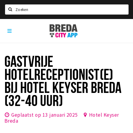
Zoeken
Breda
Home
City
App
Agenda
Deals
GASTVRIJE
Party pics
HOTELRECEPTIONIST(E)
Nieuws, interviews & blogs
BIJ HOTEL KEYSER BREDA
Eten
(32-40 UUR)
Drinken
Slapen
Geplaatst op 13 januari 2025
Hotel Keyser
Recreatief
Breda
Winkels