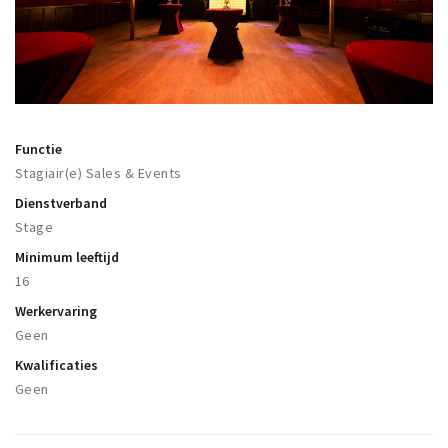
Winkelgebieden
Parkeren
Bezienswaardigheden
Musea, theaters & podia
Functie
Stagiair(e) Sales & Events
Uitjes & activiteiten
Dienstverband
Toeristische routes
Stage
Natuurgebieden
Minimum leeftijd
Baroniepoorten
16
Sport
Werkervaring
Geen
Privacy
Kwalificaties
Geen
Inloggen