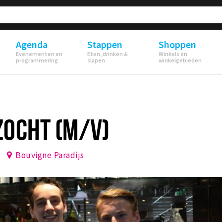
Agenda
Stappen
Shoppen
Evenementen en
Eten, drinken &
Winkels en
programmering
slapen
winkelgebieden
ZOCHT (M/V)
Bouvigne Paradijs