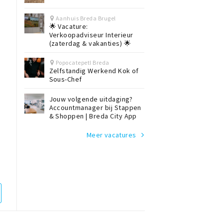
Aanhuis Breda Brugel
🌟 Vacature:
Verkoopadviseur Interieur
(zaterdag & vakanties) 🌟
Popocatepetl Breda
Zelfstandig Werkend Kok of
Sous-Chef
Jouw volgende uitdaging?
Accountmanager bij Stappen
& Shoppen | Breda City App
Meer vacatures