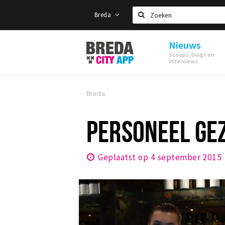
Breda
Zoeken
Nieuws
Stappen
Scoops, blogs en
&
interviews
Shoppen
Breda
Breda
PERSONEEL GE
Geplaatst op 4 september 2015