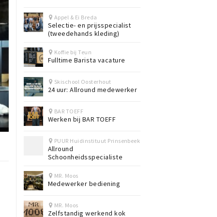
Appel & Ei Breda
Selectie- en prijsspecialist
(tweedehands kleding)
Koffie bij Teun
Fulltime Barista vacature
Skischool Oosterhout
24 uur: Allround medewerker
BAR TOEFF
Werken bij BAR TOEFF
PUUR Huidinstituut Prinsenbeek
Allround
Schoonheidsspecialiste
MR. Moos
Medewerker bediening
MR. Moos
Zelfstandig werkend kok