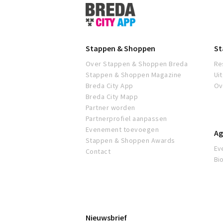
Stappen
&
Shoppen
Breda
Stappen & Shoppen
St
Over Stappen & Shoppen Breda
Re
Stappen & Shoppen Magazine
Ui
Breda City App
Ov
Breda City Mapp
Partner worden
Partnerprofiel aanpassen
Evenement toevoegen
Ag
Stappen & Shoppen Awards
Ev
Contact
Bi
Nieuwsbrief