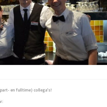
part- en fulltime) collega's!
r: