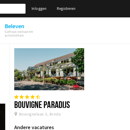
Inloggen
Registreren
Beleven
Cultuur, natuur en
activiteiten
BOUVIGNE PARADIJS
Bouvignelaan 3, Breda
Andere vacatures