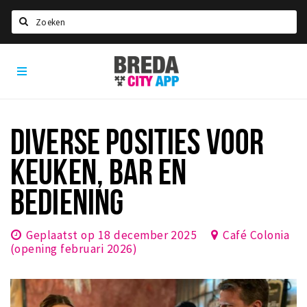
Zoeken
Breda
Home
City
App
Agenda
Deals
DIVERSE POSITIES VOOR
Party pics
KEUKEN, BAR EN
Nieuws, interviews & blogs
BEDIENING
Eten
Drinken
Geplaatst op 18 december 2025
Café Colonia
Slapen
(opening februari 2026)
Recreatief
Winkels