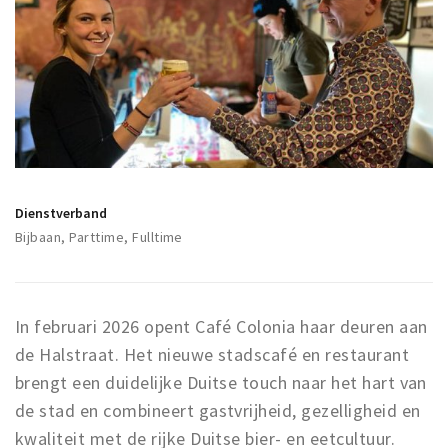
Winkelgebieden
Parkeren
Bezienswaardigheden
Musea, theaters & podia
Uitjes & activiteiten
Toeristische routes
Dienstverband
Bijbaan, Parttime, Fulltime
Natuurgebieden
Baroniepoorten
Sport
In februari 2026 opent Café Colonia haar deuren aan
de Halstraat. Het nieuwe stadscafé en restaurant
Privacy
brengt een duidelijke Duitse touch naar het hart van
Inloggen
de stad en combineert gastvrijheid, gezelligheid en
kwaliteit met de rijke Duitse bier- en eetcultuur.