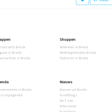
Delen
appen
Shoppen
staurants Breda
Winkelen in Breda
tgaan in Breda
Winkelgebieden Breda
ernachten in Breda
Parkeren in Breda
enda
Nieuws
enementen in Breda
Nieuws uit Breda
oscoopagenda
Foodblogs
De 5 van...
Interviews
Fotoblogs