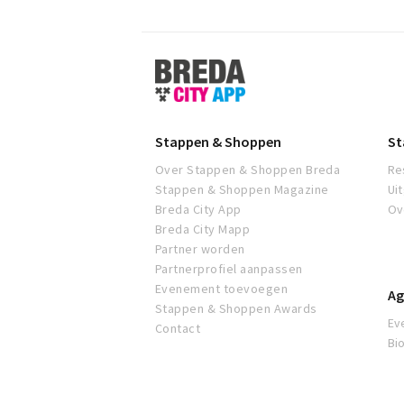
Stappen
&
Shoppen
Breda
Stappen & Shoppen
St
Over Stappen & Shoppen Breda
Re
Stappen & Shoppen Magazine
Ui
Breda City App
Ov
Breda City Mapp
Partner worden
Partnerprofiel aanpassen
Evenement toevoegen
Ag
Stappen & Shoppen Awards
Ev
Contact
Bi