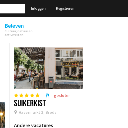
Inloggen
Registreren
Beleven
Cultuur, natuur en
activiteiten
gesloten
restaurant
SUIKERKIST
Havermarkt 2, Breda
Andere vacatures