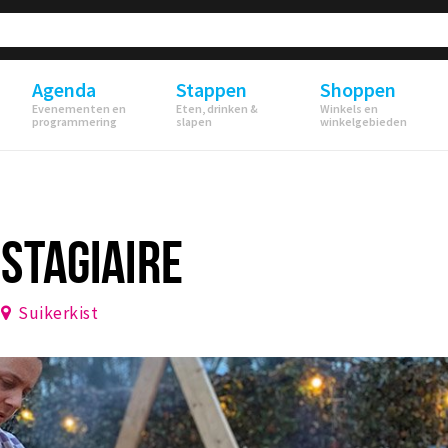
Agenda
Stappen
Shoppen
Evenementen en
Eten, drinken &
Winkels en
programmering
slapen
winkelgebieden
STAGIAIRE
Suikerkist