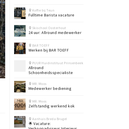
Koffie bij Teun
Fulltime Barista vacature
Skischool Oosterhout
24 uur: Allround medewerker
BAR TOEFF
Werken bij BAR TOEFF
PUUR Huidinstituut Prinsenbeek
Allround
Schoonheidsspecialiste
MR. Moos
Medewerker bediening
MR. Moos
Zelfstandig werkend kok
Aanhuis Breda Brugel
🌟 Vacature:
Verkoopadviseur Interieur