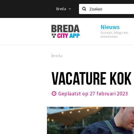
Breda
Zoeken
Nieuws
Stappen
Scoops, blogs en
&
interviews
Shoppen
Breda
Breda
VACATURE KOK 
Geplaatst op 27 februari 2023